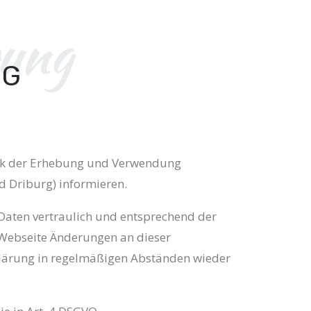
rung
NG
eck der Erhebung und Verwendung
 Driburg) informieren.
Daten vertraulich und entsprechend der
 Webseite Änderungen an dieser
lärung in regelmäßigen Abständen wieder